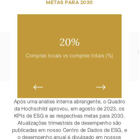
METAS PARA 2030
20%
Compras locais vs compras totais (%)
to previous slide
Change to next s
Após uma análise interna abrangente, o Quadro
da Hochschild aprovou, em agosto de 2023, os
KPIs de ESG e as respectivas metas para 2030.
Atualizações trimestrais de desempenho são
publicadas em nosso Centro de Dados de ESG, e
o desempenho anual é divulgado em nossos